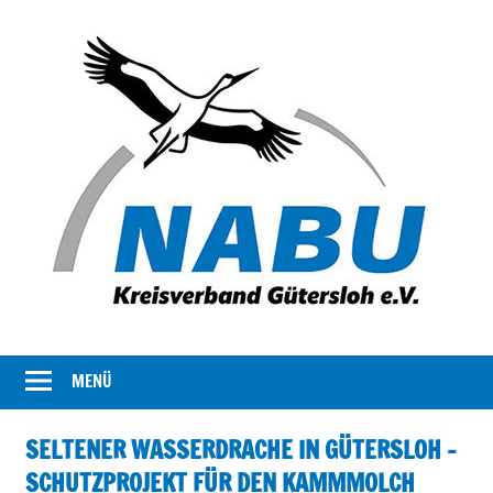
Der
NABU
Kreisverband
MENÜ
Gütersloh
NABU
Gütersloh
SELTENER WASSERDRACHE IN GÜTERSLOH –
stellt
SCHUTZPROJEKT FÜR DEN KAMMMOLCH
sich