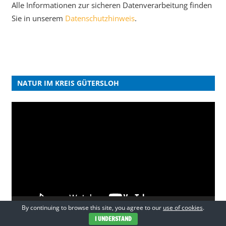
Alle Informationen zur sicheren Datenverarbeitung finden
Sie in unserem
Datenschutzhinweis
.
NATUR IM KREIS GÜTERSLOH
Video-
Player
By continuing to browse this site, you agree to our
use of cookies
.
00:00
01:30
I UNDERSTAND