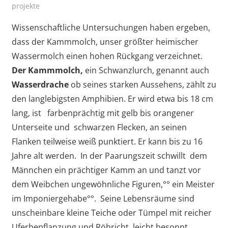
projekte
vor
Wissenschaftliche Untersuchungen haben ergeben,
dass der Kammmolch, unser größter heimischer
Wassermolch einen hohen Rückgang verzeichnet.
Der Kammmolch,
ein Schwanzlurch, genannt auch
Wasserdrache
ob seines starken Aussehens, zählt zu
den langlebigsten Amphibien. Er wird etwa bis 18 cm
lang, ist farbenprächtig mit gelb bis orangener
Unterseite und schwarzen Flecken, an seinen
Flanken teilweise weiß punktiert. Er kann bis zu 16
Jahre alt werden. In der Paarungszeit schwillt dem
Männchen ein prächtiger Kamm an und tanzt vor
dem Weibchen ungewöhnliche Figuren,°° ein Meister
im Imponiergehabe°°. Seine Lebensräume sind
unscheinbare kleine Teiche oder Tümpel mit reicher
Uferbepflanzung und Röhricht, leicht besonnt,