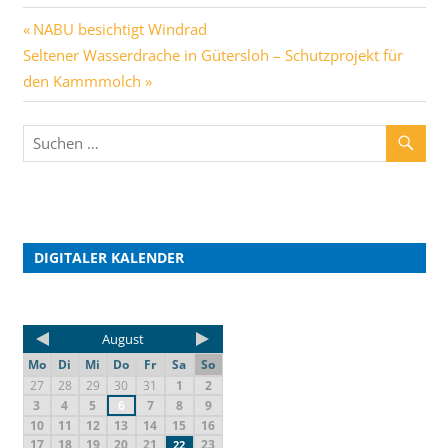
NABU besichtigt Windrad
Seltener Wasserdrache in Gütersloh – Schutzprojekt für
den Kammmolch
DIGITALER KALENDER
August
Mo
Di
Mi
Do
Fr
Sa
So
27
28
29
30
31
1
2
3
4
5
6
7
8
9
10
11
12
13
14
15
16
17
18
19
20
21
23
22