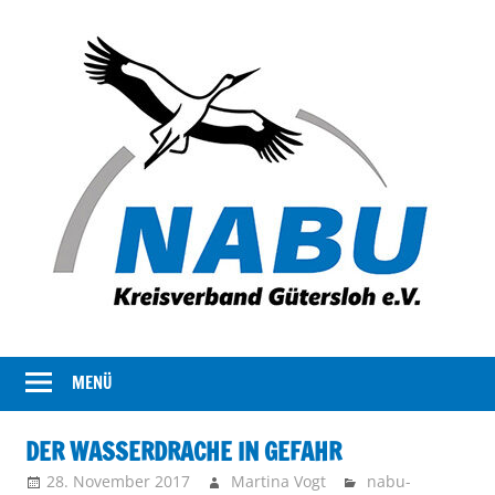
Der
NABU
Kreisverband
MENÜ
Gütersloh
NABU
Gütersloh
DER WASSERDRACHE IN GEFAHR
stellt
28. November 2017
Martina Vogt
nabu-
sich