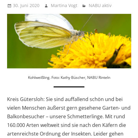
vor
30. Juni 2020
Martina Vogt
NABU aktiv
Kohlweißling. Foto: Kathy Büscher, NABU Rinteln
Kreis Gütersloh: Sie sind auffallend schön und bei
vielen Menschen äußerst gern gesehene Garten- und
Balkonbesucher – unsere Schmetterlinge. Mit rund
160.000 Arten weltweit sind sie nach den Käfern die
artenreichste Ordnung der Insekten. Leider gehen