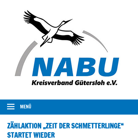
Der
NABU
Kreisverband
MENÜ
Gütersloh
NABU
Gütersloh
ZÄHLAKTION „ZEIT DER SCHMETTERLINGE“
stellt
STARTET WIEDER
sich