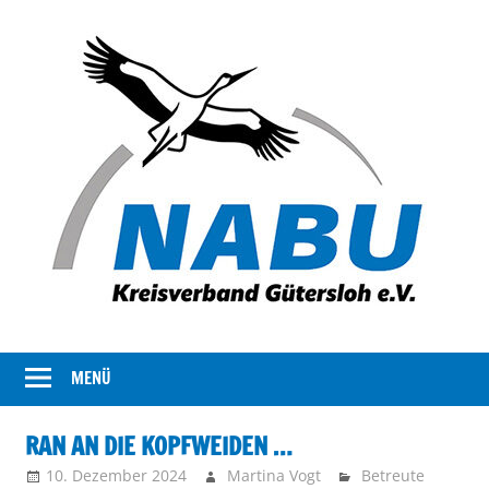
Der
NABU
Kreisverband
MENÜ
Gütersloh
NABU
Gütersloh
RAN AN DIE KOPFWEIDEN …
stellt
10. Dezember 2024
Martina Vogt
Betreute
sich