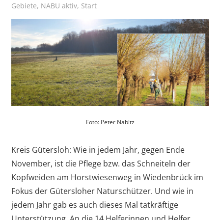
Gebiete
,
NABU aktiv
,
Start
vor
Foto: Peter Nabitz
Kreis Gütersloh: Wie in jedem Jahr, gegen Ende
November, ist die Pflege bzw. das Schneiteln der
Kopfweiden am Horstwiesenweg in Wiedenbrück im
Fokus der Gütersloher Naturschützer. Und wie in
jedem Jahr gab es auch dieses Mal tatkräftige
Unterstützung. An die 14 Helferinnen und Helfer