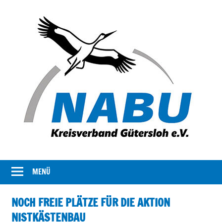
Der
NABU
Kreisverband
MENÜ
Gütersloh
NABU
Gütersloh
NOCH FREIE PLÄTZE FÜR DIE AKTION
stellt
NISTKÄSTENBAU
sich