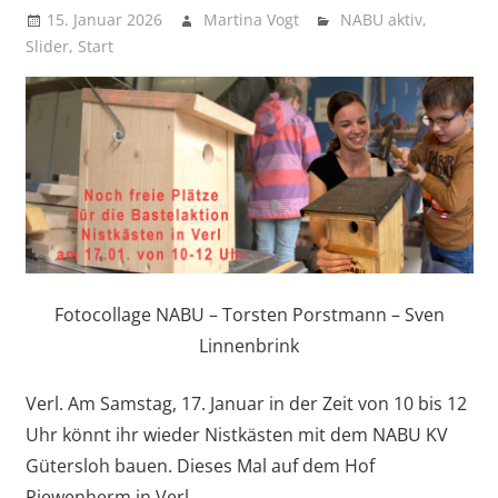
vor
15. Januar 2026
Martina Vogt
NABU aktiv
,
Slider
,
Start
Fotocollage NABU – Torsten Porstmann – Sven
Linnenbrink
Verl. Am Samstag, 17. Januar in der Zeit von 10 bis 12
Uhr könnt ihr wieder Nistkästen mit dem NABU KV
Gütersloh bauen. Dieses Mal auf dem Hof
Riewenherm in Verl.