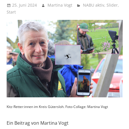
vor
25. Juni 2024
Martina Vogt
NABU aktiv
,
Slider
,
Start
Kitz-Retter:innen im Kreis Gütersloh. Foto-Collage: Martina Vogt
Ein Beitrag von Martina Vogt