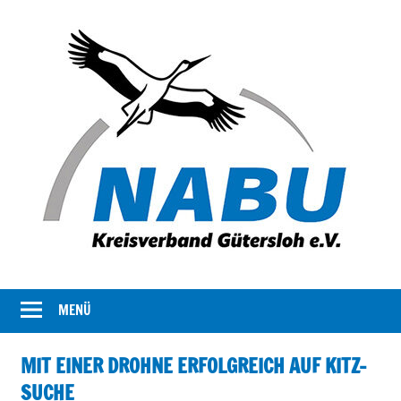
Der
NABU
Kreisverband
MENÜ
Gütersloh
NABU
Gütersloh
MIT EINER DROHNE ERFOLGREICH AUF KITZ-
stellt
SUCHE
sich