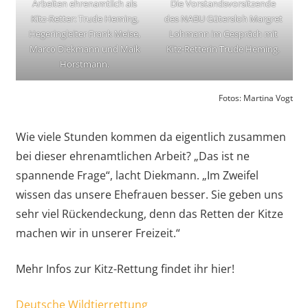
Arbeiten ehrenamtlich als
Die Vorstandsvorsitzende
Kitz-Retter: Trude Heming,
des NABU Gütersloh Margret
Hegeringleiter Frank Meise,
Lohmann im Gespräch mit
Marco Diekmann und Maik
Kitz-Retterin Trude Heming.
Horstmann.
Fotos: Martina Vogt
Wie viele Stunden kommen da eigentlich zusammen
bei dieser ehrenamtlichen Arbeit? „Das ist ne
spannende Frage“, lacht Diekmann. „Im Zweifel
wissen das unsere Ehefrauen besser. Sie geben uns
sehr viel Rückendeckung, denn das Retten der Kitze
machen wir in unserer Freizeit.“
Mehr Infos zur Kitz-Rettung findet ihr hier!
Deutsche Wildtierrettung