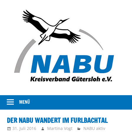
Der
NABU
Kreisverband
MENÜ
Gütersloh
NABU
Gütersloh
DER NABU WANDERT IM FURLBACHTAL
stellt
31. Juli 2016
Martina Vogt
NABU aktiv
sich