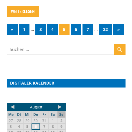
WEITERLESEN
…
…
«
1
3
4
5
6
7
22
»
DIGITALER KALENDER
August
Mo
Di
Mi
Do
Fr
Sa
So
27
28
29
30
31
1
2
3
4
5
6
7
8
9