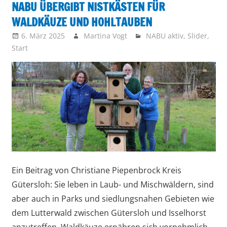
NABU ÜBERGIBT NISTKÄSTEN FÜR
vor
WALDKÄUZE UND HOHLTAUBEN
6. März 2025
Martina Vogt
NABU aktiv
,
Slider
,
Start
Ein Beitrag von Christiane Piepenbrock Kreis
Gütersloh: Sie leben in Laub- und Mischwäldern, sind
aber auch in Parks und siedlungsnahen Gebieten wie
dem Lutterwald zwischen Gütersloh und Isselhorst
anzutreffen. Waldkäuze ernähren sich vornehmlich