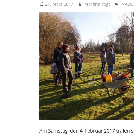
21. März 2017
Martina Vogt
NABU 
vor
Am Samstag, den 4. Februar 2017 trafen si