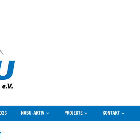
NABU
Gütersloh
026
NABU-AKTIV
PROJEKTE
KONTAKT
T