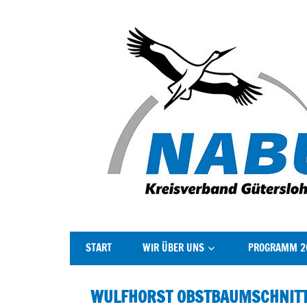
Der
Kreisverband
START
WIR ÜBER UNS
PROGRAMM 2
NABU
Gütersloh
stellt
WULFHORST OBSTBAUMSCHNIT
sich