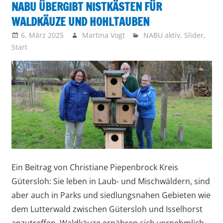
NABU ÜBERGIBT NISTKÄSTEN FÜR
vor
WALDKÄUZE UND HOHLTAUBEN
6. März 2025
Martina Vogt
NABU aktiv
,
Slider
,
Start
Ein Beitrag von Christiane Piepenbrock Kreis
Gütersloh: Sie leben in Laub- und Mischwäldern, sind
aber auch in Parks und siedlungsnahen Gebieten wie
dem Lutterwald zwischen Gütersloh und Isselhorst
anzutreffen. Waldkäuze ernähren sich vornehmlich