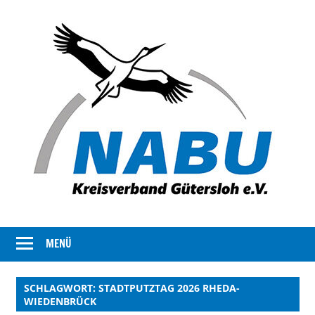
Der
NABU
Kreisverband
MENÜ
Gütersloh
NABU
Gütersloh
SCHLAGWORT:
STADTPUTZTAG 2026 RHEDA-
stellt
WIEDENBRÜCK
sich