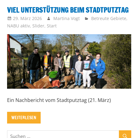
vor
VIEL UNTERSTÜTZUNG BEIM STADTPUTZTAG
29. März 2026
Martina Vogt
Betreute Gebiete
,
NABU aktiv
,
Slider
,
Start
Ein Nachbericht vom Stadtputztag (21. März)
WEITERLESEN