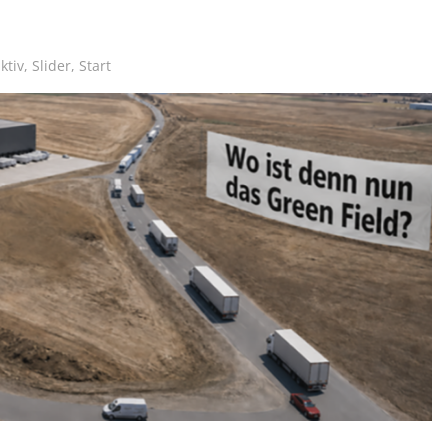
ktiv
,
Slider
,
Start