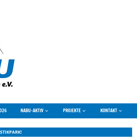
NABU
Gütersloh
026
NABU-AKTIV
PROJEKTE
KONTAKT
STIKPARK!