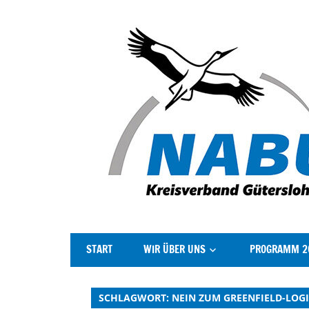
Der
Kreisverband
START
WIR ÜBER UNS
PROGRAMM 2
NABU
Gütersloh
stellt
SCHLAGWORT:
NEIN ZUM GREENFIELD-LOGI
sich